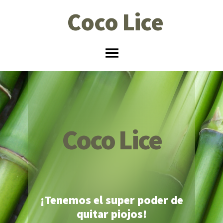
Saltar
Saltar
Coco Lice
a
al
la
contenido
navegación
principal
principal
Coco Lice
¡Tenemos el super poder de
quitar piojos!